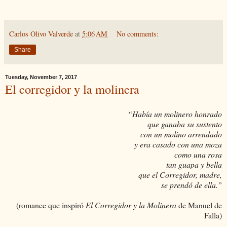
Carlos Olivo Valverde
at
5:06 AM
No comments:
Share
Tuesday, November 7, 2017
El corregidor y la molinera
“Había un molinero honrado
que ganaba su sustento
con un molino arrendado
y era casado con una moza
como una rosa
tan guapa y bella
que el Corregidor, madre,
se prendó de ella.”
(romance que inspiró
El Corregidor y la Molinera
de Manuel de
Falla)