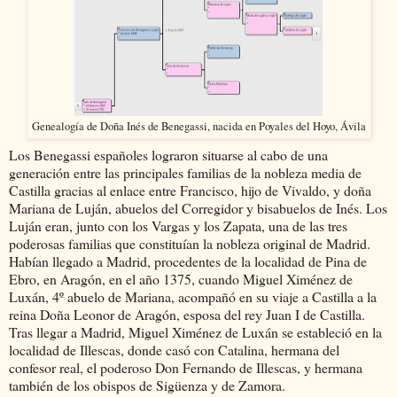
Genealogía de Doña Inés de Benegassi, nacida en Poyales del Hoyo, Ávila
Los Benegassi españoles lograron situarse al cabo de una
generación entre las principales familias de la nobleza media de
Castilla gracias al enlace entre Francisco, hijo de Vivaldo, y doña
Mariana de Luján, abuelos del Corregidor y bisabuelos de Inés. Los
Luján eran, junto con los Vargas y los Zapata, una de las tres
poderosas familias que constituían la nobleza original de Madrid.
Habían llegado a Madrid, procedentes de la localidad de Pina de
Ebro, en Aragón, en el año 1375, cuando Miguel Ximénez de
Luxán, 4º abuelo de Mariana, acompañó en su viaje a Castilla a la
reina Doña Leonor de Aragón, esposa del rey Juan I de Castilla.
Tras llegar a Madrid, Miguel Ximénez de Luxán se estableció en la
localidad de Illescas, donde casó con Catalina, hermana del
confesor real, el poderoso Don Fernando de Illescas, y hermana
también de los obispos de Sigüenza y de Zamora.