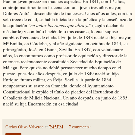
Fue un joven precoz en muchos aspectos. En 1841, con 17 años,
contrajo matrimonio en Lucena con una joven tres años mayor,
Dolores Antrás, descendiente de franceses. Unos años antes, con tan
solo trece de edad, se había iniciado en la práctica y la enseñanza de
la equitación
"en todos los ramos que abraza"
(según declararía
más tarde) y continúo haciéndolo tras casarse, lo cual supuso
cambios frecuentes de ciudad. En julio de 1843 nació su hija mayor,
Mª Emilia, en Córdoba, y al año siguiente, en octubre de 1844, su
primogénito, José, en Osuna, Sevilla. En 1847, con veinticuatro
años, lo encontramos como profesor de equitación y director de la
entonces recientemente constituida Sociedad de Equitación de
Málaga. Pero quizás no debió permanecer mucho tiempo en el
puesto, pues dos años después, en julio de 1849 nació su hijo
Enrique, futuro militar, en Écija, Sevilla. A partir de 1854
recuperamos su rastro en Granada, donde el Ayuntamiento
Constitucional le expide el título de picador del Escuadrón de
Caballería de Milicia Nacional. Un año después, en junio de 1855,
nació su hija Encarnación en esa ciudad.
Carlos Olivo Valverde
at
7:45 PM
7 comments: