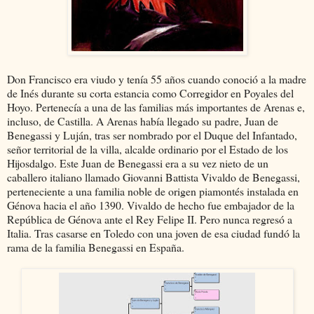
Don Francisco era viudo y tenía 55 años cuando conoció a la madre
de Inés durante su corta estancia como Corregidor en Poyales del
Hoyo. Pertenecía a una de las familias más importantes de Arenas e,
incluso, de Castilla. A Arenas había llegado su padre, Juan de
Benegassi y Luján, tras ser nombrado por el Duque del Infantado,
señor territorial de la villa, alcalde ordinario por el Estado de los
Hijosdalgo. Este Juan de Benegassi era a su vez nieto de un
caballero italiano llamado Giovanni Battista Vivaldo de Benegassi,
perteneciente a una familia noble de origen piamontés instalada en
Génova hacia el año 1390. Vivaldo de hecho fue embajador de la
República de Génova ante el Rey Felipe II. Pero nunca regresó a
Italia. Tras casarse en Toledo con una joven de esa ciudad fundó la
rama de la familia Benegassi en España.