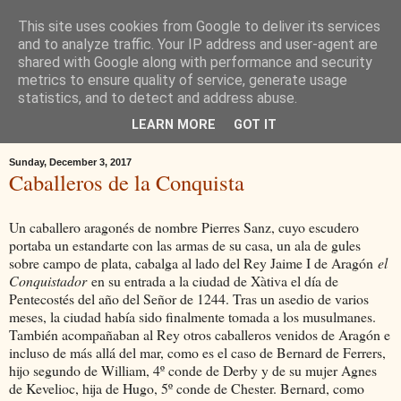
This site uses cookies from Google to deliver its services
and to analyze traffic. Your IP address and user-agent are
shared with Google along with performance and security
metrics to ensure quality of service, generate usage
statistics, and to detect and address abuse.
LEARN MORE
GOT IT
Sunday, December 3, 2017
Caballeros de la Conquista
Un caballero aragonés de nombre Pierres Sanz, cuyo escudero
portaba un estandarte con las armas de su casa, un ala de gules
sobre campo de plata, cabalga al lado del Rey Jaime I de Aragón
el
Conquistador
en su entrada a la ciudad de Xàtiva el día de
Pentecostés del año del Señor de 1244. Tras un asedio de varios
meses, la ciudad había sido finalmente tomada a los musulmanes.
También acompañaban al Rey otros caballeros venidos de Aragón e
incluso de más allá del mar, como es el caso de Bernard de Ferrers,
hijo segundo de William, 4º conde de Derby y de su mujer Agnes
de Kevelioc, hija de Hugo, 5º conde de Chester. Bernard, como