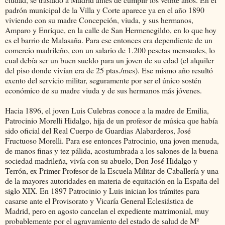
padrón municipal de la Villa y Corte aparece ya en el año 1890
viviendo con su madre Concepción, viuda, y sus hermanos,
Amparo y Enrique, en la calle de San Hermenegildo, en lo que hoy
es el barrio de Malasaña. Para ese entonces era dependiente de un
comercio madrileño, con un salario de 1.200 pesetas mensuales, lo
cual debía ser un buen sueldo para un joven de su edad (el alquiler
del piso donde vivían era de 25 ptas./mes). Ese mismo año resultó
exento del servicio militar, seguramente por ser el único sostén
económico de su madre viuda y de sus hermanos más jóvenes.
Hacia 1896, el joven Luis Culebras conoce a la madre de Emilia,
Patrocinio Morelli Hidalgo, hija de un profesor de música que había
sido oficial del Real Cuerpo de Guardias Alabarderos, José
Fructuoso Morelli. Para ese entonces Patrocinio, una joven menuda,
de manos finas y tez pálida, acostumbrada a los salones de la buena
sociedad madrileña, vivía con su abuelo, Don José Hidalgo y
Terrón, ex Primer Profesor de la Escuela Militar de Caballería y una
de la mayores autoridades en materia de equitación en la España del
siglo XIX. En 1897 Patrocinio y Luis inician los trámites para
casarse ante el Provisorato y Vicaría General Eclesiástica de
Madrid, pero en agosto cancelan el expediente matrimonial, muy
probablemente por el agravamiento del estado de salud de Mª